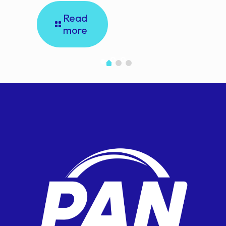
Read
more