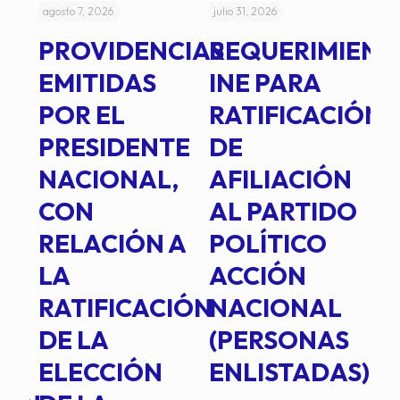
agosto 7, 2026
julio 31, 2026
jul
PROVIDENCIAS
REQUERIMIENT
J
EMITIDAS
INE PARA
I
POR EL
RATIFICACIÓN
P
PRESIDENTE
DE
P
E
NACIONAL,
AFILIACIÓN
O
E
CON
AL PARTIDO
L
RELACIÓN A
POLÍTICO
R
TE
LA
ACCIÓN
RATIFICACIÓN
NACIONAL
DE LA
(PERSONAS
ELECCIÓN
ENLISTADAS)