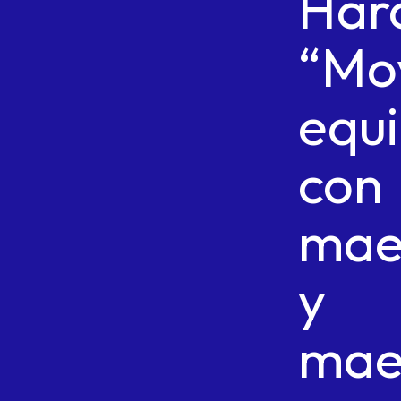
Har
“Mo
equ
con
mae
y
mae