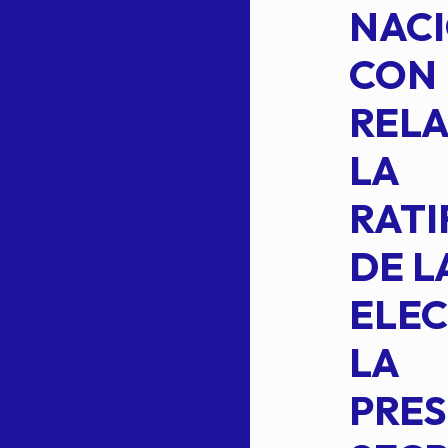
CUAL SE
NACI
SUSTITUYE
CON
COMO
RELA
INTEGRANTE
LA
2 DE LA
RATI
FORMULA DE
DE L
INTEGRACION
ELEC
DE LA
LA
S
COMISION
PRES