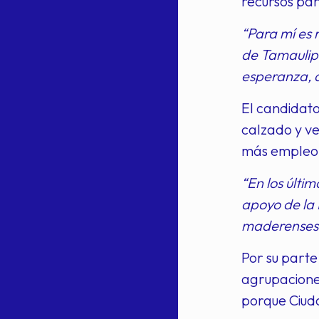
recursos par
“Para mí es 
de Tamaulipa
esperanza,
El candidato
calzado y ve
más empleo 
“En los últi
apoyo de la 
maderenses 
Por su parte
agrupaciones
porque Ciud