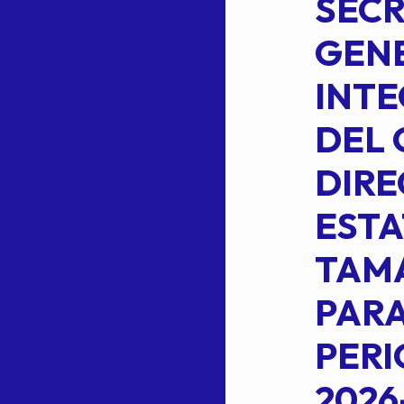
PERMANENTE
SECR
DE LA
GENE
PLANILLA DE
INT
OMEHEIRA
DEL 
,
LOPEZ REYNA
DIRE
ESTA
TAM
Read more
L
PARA
PER
2026