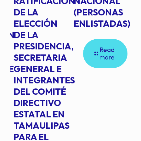
RATIFICACIÓN
NACIONAL
DE LA
(PERSONAS
ELECCIÓN
ENLISTADAS)
ION
DE LA
PRESIDENCIA,
Read
SECRETARIA
more
NTE
GENERAL E
INTEGRANTES
DEL COMITÉ
DIRECTIVO
ESTATAL EN
TAMAULIPAS
PARA EL