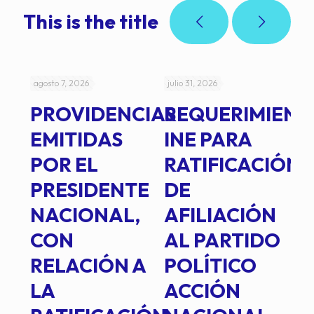
This is the title
agosto 7, 2026
julio 31, 2026
jul
PROVIDENCIAS
REQUERIMIENT
J
EMITIDAS
INE PARA
I
POR EL
RATIFICACIÓN
P
PRESIDENTE
DE
P
E
NACIONAL,
AFILIACIÓN
O
E
CON
AL PARTIDO
L
RELACIÓN A
POLÍTICO
R
TE
LA
ACCIÓN