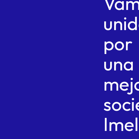
Vam
uni
por
una
mej
soci
Ime