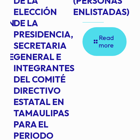
DE LA
(PERSONAS
ELECCIÓN
ENLISTADAS)
ION
DE LA
PRESIDENCIA,
Read
SECRETARIA
more
NTE
GENERAL E
INTEGRANTES
DEL COMITÉ
DIRECTIVO
ESTATAL EN
TAMAULIPAS
PARA EL
PERIODO