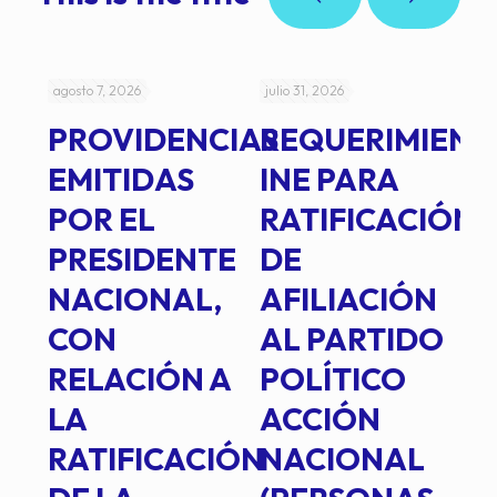
agosto 7, 2026
julio 31, 2026
jul
PROVIDENCIAS
REQUERIMIENT
J
EMITIDAS
INE PARA
I
POR EL
RATIFICACIÓN
P
PRESIDENTE
DE
P
E
NACIONAL,
AFILIACIÓN
O
E
CON
AL PARTIDO
L
RELACIÓN A
POLÍTICO
R
TE
LA
ACCIÓN
RATIFICACIÓN
NACIONAL