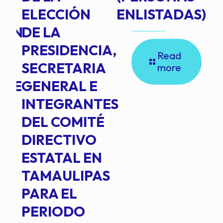
ELECCIÓN
ENLISTADAS)
ION
DE LA
PRESIDENCIA,
Read
SECRETARIA
more
NTE
GENERAL E
INTEGRANTES
DEL COMITÉ
DIRECTIVO
ESTATAL EN
TAMAULIPAS
PARA EL
PERIODO