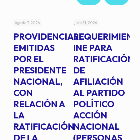
agosto 7, 2026
julio 31, 2026
jul
PROVIDENCIAS
REQUERIMIENT
J
EMITIDAS
INE PARA
I
POR EL
RATIFICACIÓN
P
PRESIDENTE
DE
P
E
NACIONAL,
AFILIACIÓN
O
E
CON
AL PARTIDO
L
RELACIÓN A
POLÍTICO
R
TE
LA
ACCIÓN
RATIFICACIÓN
NACIONAL
DE LA
(PERSONAS