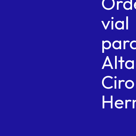
Ord
vial
par
Alta
Ciro
Her