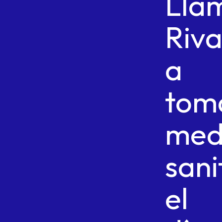
Lla
Riva
a
tom
med
sani
el