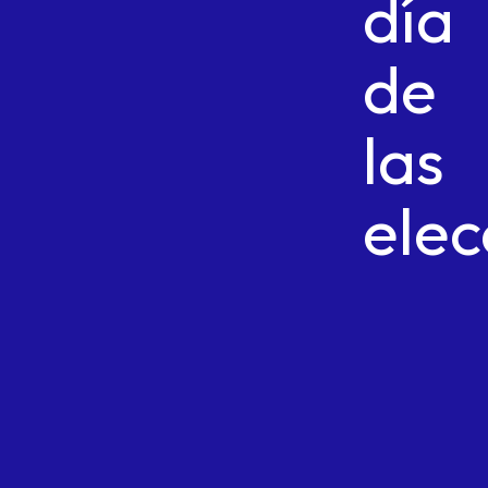
día
de
las
elec