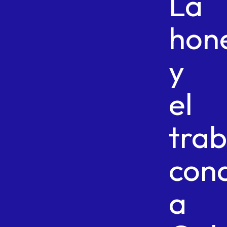
La
hon
y
el
trab
con
a