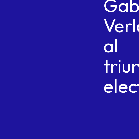
Gab
Ver
al
triu
elec