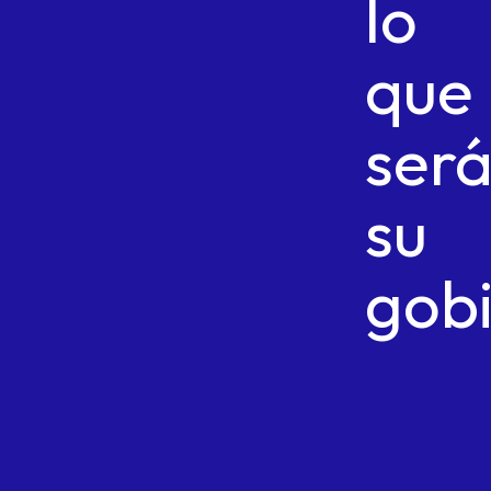
lo
que
ser
su
gobi