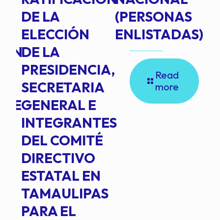
DE LA
(PERSONAS
ELECCIÓN
ENLISTADAS)
ION
DE LA
PRESIDENCIA,
Read
SECRETARIA
more
NTE
GENERAL E
INTEGRANTES
DEL COMITÉ
DIRECTIVO
ESTATAL EN
TAMAULIPAS
PARA EL