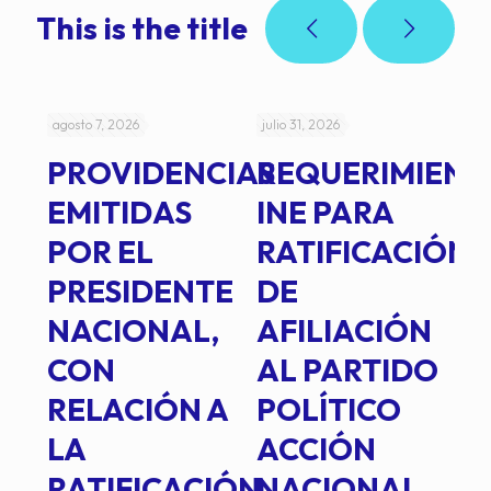
This is the title
agosto 7, 2026
julio 31, 2026
jul
PROVIDENCIAS
REQUERIMIENT
J
EMITIDAS
INE PARA
I
POR EL
RATIFICACIÓN
P
PRESIDENTE
DE
P
E
NACIONAL,
AFILIACIÓN
O
E
CON
AL PARTIDO
L
RELACIÓN A
POLÍTICO
R
TE
LA
ACCIÓN
RATIFICACIÓN
NACIONAL