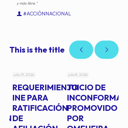
y más libre."
#ACCIÓNNACIONAL
This is the title
julio 31, 2026
julio 8, 2026
jul
REQUERIMIENTO
JUICIO DE
A
-
INE PARA
INCONFORMAD
C
RATIFICACIÓN
PROMOVIDO
2
IÓN
DE
POR
Q