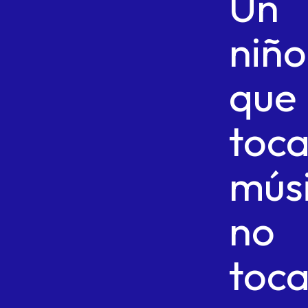
Un
niño
que
toc
mús
no
toc