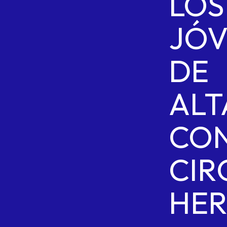
LOS
JÓV
DE
ALT
CO
CIR
HE