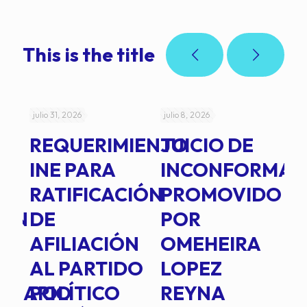
This is the title
julio 31, 2026
julio 8, 2026
jul
REQUERIMIENTO
JUICIO DE
A
-
INE PARA
INCONFORMAD
C
RATIFICACIÓN
PROMOVIDO
2
IÓN
DE
POR
Q
AFILIACIÓN
OMEHEIRA
A
AL PARTIDO
LOPEZ
L
INARIO
POLÍTICO
REYNA
P