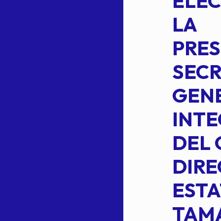
INTEGRACION
ELEC
DE LA
LA
S
COMISION
PRES
PERMANENTE
SECR
DE LA
GENE
PLANILLA DE
INT
OMEHEIRA
DEL 
,
LOPEZ REYNA
DIRE
ESTA
TAM
Read more