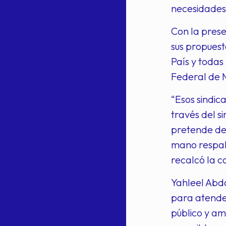
necesidades 
Con la pres
sus propuest
País y todas
Federal de M
“Esos sindic
través del s
pretende des
mano respal
recalcó la c
Yahleel Abda
para atende
público y am