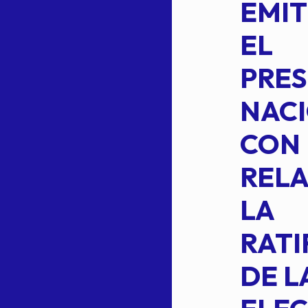
5-
CEPE-TAM
EMIT
14BIS
EL
MEDIANTE EL
PRES
CUAL SE
NACI
SUSTITUYE
CON
COMO
RELA
INTEGRANTE
LA
2 DE LA
RATI
FORMULA DE
DE L