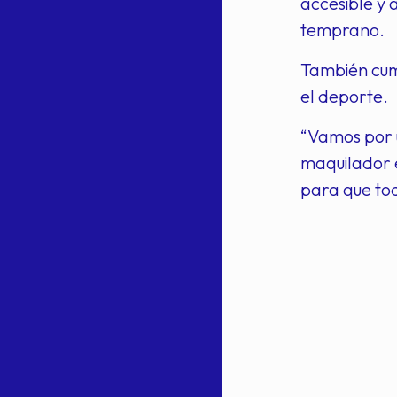
accesible y 
temprano.
También cump
el deporte.
“Vamos por 
maquilador e
para que tod