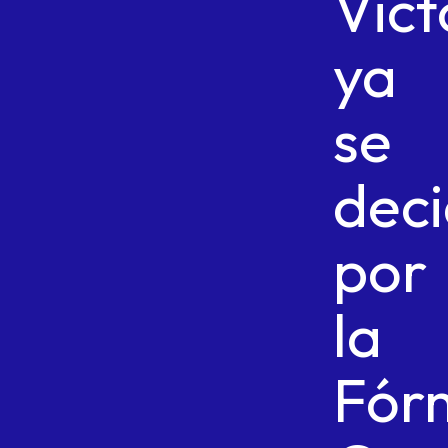
Vict
ya
se
deci
por
la
Fór