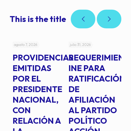
This is the title
agosto 7, 2026
julio 31, 2026
jul
PROVIDENCIAS
REQUERIMIENT
J
EMITIDAS
INE PARA
I
POR EL
RATIFICACIÓN
P
PRESIDENTE
DE
P
E
NACIONAL,
AFILIACIÓN
O
E
CON
AL PARTIDO
L
RELACIÓN A
POLÍTICO
R