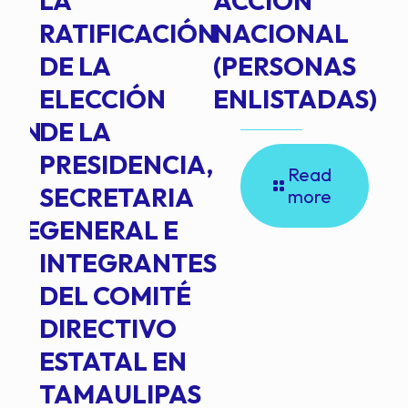
TE
LA
ACCIÓN
RATIFICACIÓN
NACIONAL
DE LA
(PERSONAS
ELECCIÓN
ENLISTADAS)
ION
DE LA
PRESIDENCIA,
Read
SECRETARIA
more
NTE
GENERAL E
INTEGRANTES
DEL COMITÉ
DIRECTIVO
ESTATAL EN
TAMAULIPAS