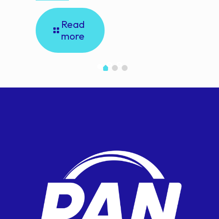
Read
more