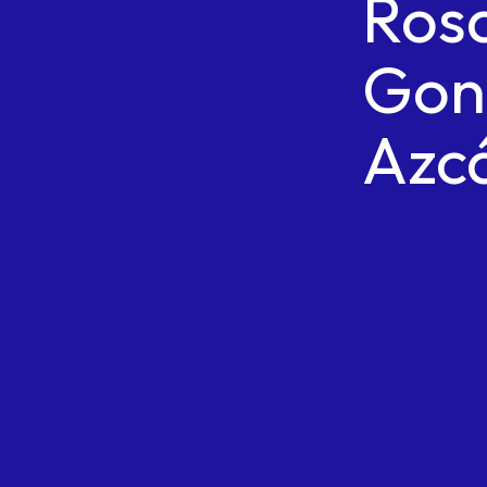
Ros
Gon
Azc