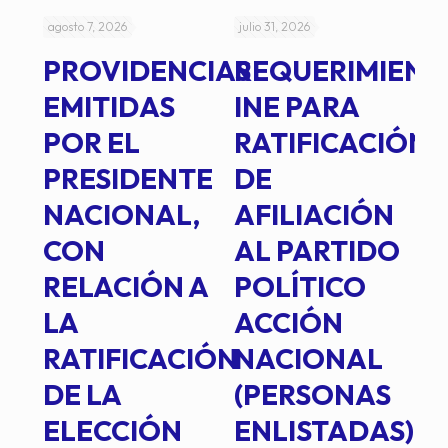
agosto 7, 2026
julio 31, 2026
jul
PROVIDENCIAS
REQUERIMIENT
J
EMITIDAS
INE PARA
I
POR EL
RATIFICACIÓN
P
PRESIDENTE
DE
P
E
NACIONAL,
AFILIACIÓN
O
E
CON
AL PARTIDO
L
RELACIÓN A
POLÍTICO
R
TE
LA
ACCIÓN
RATIFICACIÓN
NACIONAL
DE LA
(PERSONAS
ELECCIÓN
ENLISTADAS)