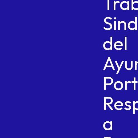
Tra
Sind
del
Ayu
Por
Res
a