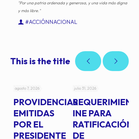
"Por una patria ordenada y generosa, y una vida más digna
y más libre."
#ACCIÓNNACIONAL
This is the title
agosto 7, 2026
julio 31, 2026
jul
PROVIDENCIAS
REQUERIMIENT
J
EMITIDAS
INE PARA
I
POR EL
RATIFICACIÓN
P
PRESIDENTE
DE
P