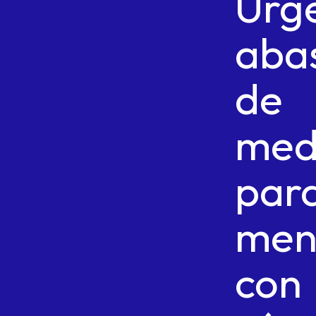
Urg
aba
de
med
par
men
con