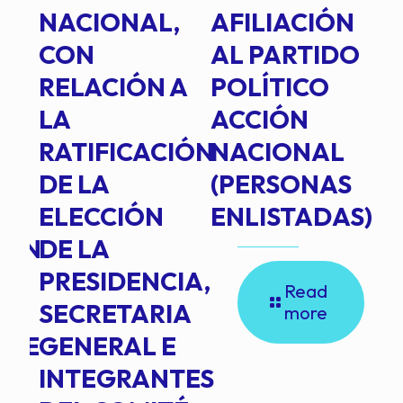
E
NACIONAL,
AFILIACIÓN
O
E
CON
AL PARTIDO
L
RELACIÓN A
POLÍTICO
R
TE
LA
ACCIÓN
RATIFICACIÓN
NACIONAL
DE LA
(PERSONAS
ELECCIÓN
ENLISTADAS)
ION
DE LA
PRESIDENCIA,
Read
SECRETARIA
more
NTE
GENERAL E
INTEGRANTES