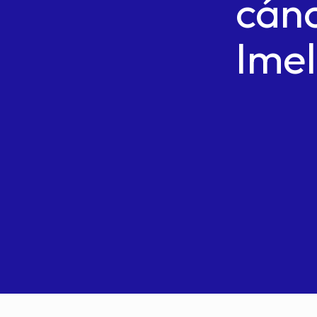
cánc
Ime