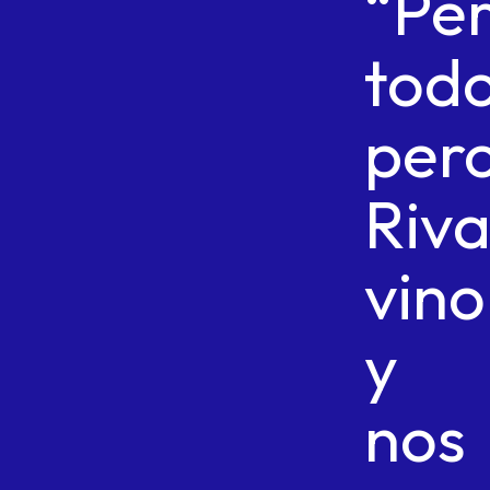
“Pe
todo
per
Riva
vino
y
nos