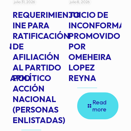
julio 31, 2026
julio 8, 2026
jul
REQUERIMIENTO
JUICIO DE
A
-
INE PARA
INCONFORMAD
C
RATIFICACIÓN
PROMOVIDO
2
IÓN
DE
POR
Q
AFILIACIÓN
OMEHEIRA
A
AL PARTIDO
LOPEZ
L
INARIO
POLÍTICO
REYNA
P
ACCIÓN
A
NACIONAL
D
Read
(PERSONAS
C
more
ENLISTADAS)
E
P