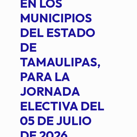
EN LOS
PE
MUNICIPIOS
DE 
DEL ESTADO
PLA
DE
OM
TAMAULIPAS,
LOP
PARA LA
JORNADA
ELECTIVA DEL
05 DE JULIO
DE 2026.