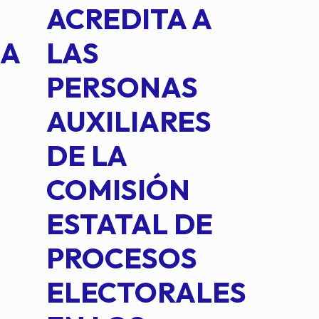
ACREDITA A
CUA
NA
LAS
SUS
PERSONAS
CO
AUXILIARES
IN
DE LA
2 D
COMISIÓN
FO
ESTATAL DE
INT
PROCESOS
DE 
ELECTORALES
COM