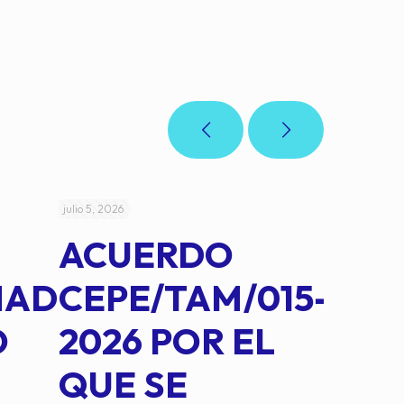
julio 5, 2026
julio 4, 2026
ACUERDO
AC
MAD
CEPE/TAM/015-
CEP
O
2026 POR EL
14B
QUE SE
MED