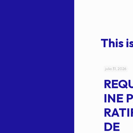
This is
julio 4, 2026
julio 31, 2026
ACUERDO
REQ
CEPE-TAM-
INE 
014-2026
RATI
L
APROBACIÓN
DE