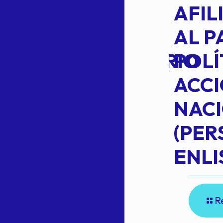
VOTO EN
AFIL
TRANSITO
AL P
EXTRAORDINARIO
POLÍ
ACC
NAC
Read more
(PE
N
ENLI
R