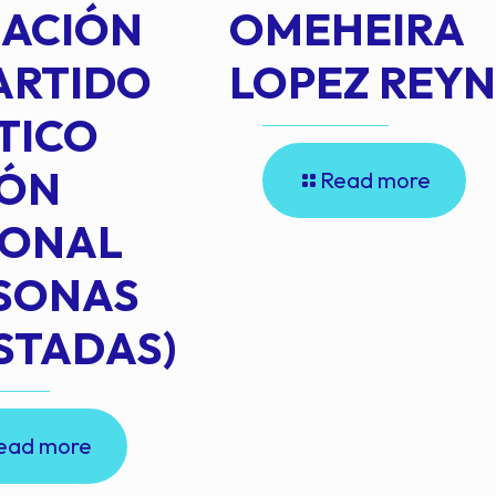
IACIÓN
OMEHEIRA
ARTIDO
LOPEZ REY
TICO
IÓN
Read more
IONAL
RSONAS
STADAS)
ead more