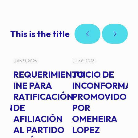
This is the title
julio 31, 2026
julio 8, 2026
jul
REQUERIMIENTO
JUICIO DE
A
-
INE PARA
INCONFORMAD
C
RATIFICACIÓN
PROMOVIDO
2
IÓN
DE
POR
Q
AFILIACIÓN
OMEHEIRA
A
AL PARTIDO
LOPEZ
L