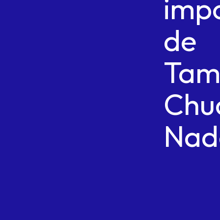
imp
de
Tam
Chu
Nad