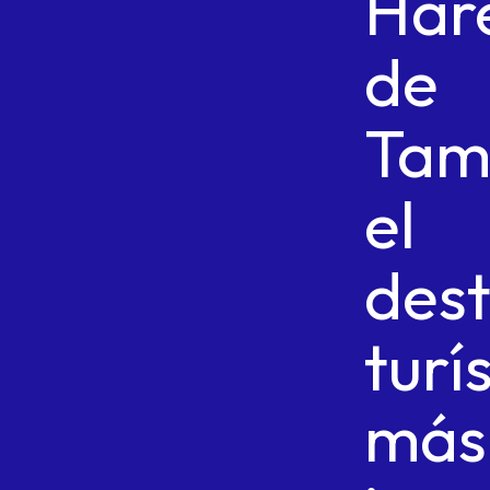
Har
de
Tam
el
dest
turí
más