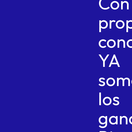
Con
pro
con
YA
som
los
gan