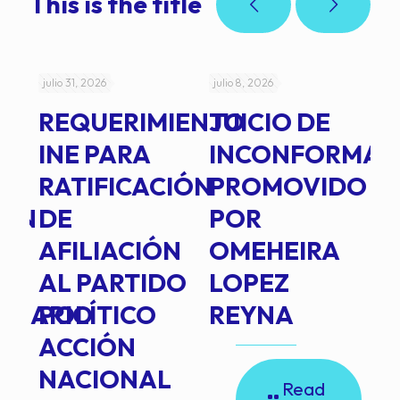
This is the title
julio 31, 2026
julio 8, 2026
jul
REQUERIMIENTO
JUICIO DE
A
-
INE PARA
INCONFORMAD
C
RATIFICACIÓN
PROMOVIDO
2
IÓN
DE
POR
Q
AFILIACIÓN
OMEHEIRA
A
AL PARTIDO
LOPEZ
L
INARIO
POLÍTICO
REYNA
P
ACCIÓN
A
NACIONAL
D
Read