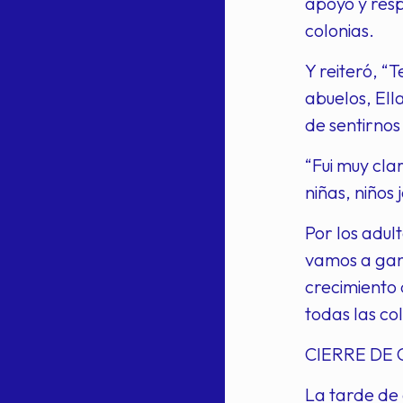
apoyo y resp
colonias.
Y reiteró, “
abuelos, Ell
de sentirnos
“Fui muy cla
niñas, niños
Por los adul
vamos a gana
crecimiento 
todas las co
CIERRE DE
La tarde de 