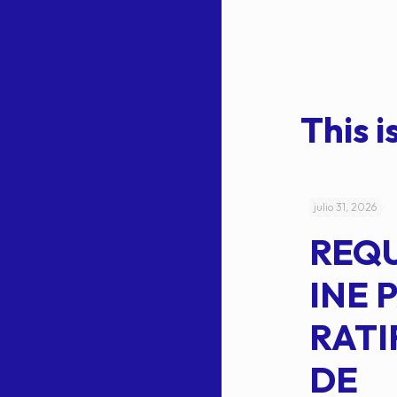
This is
julio 4, 2026
julio 31, 2026
ACUERDO
REQ
CEPE-TAM-
INE 
014-2026
RATI
L
APROBACIÓN
DE