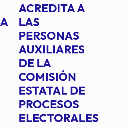
ACREDITA A
CUA
NA
LAS
SUS
PERSONAS
CO
AUXILIARES
IN
DE LA
2 D
COMISIÓN
FO
ESTATAL DE
INT
PROCESOS
DE 
ELECTORALES
COM