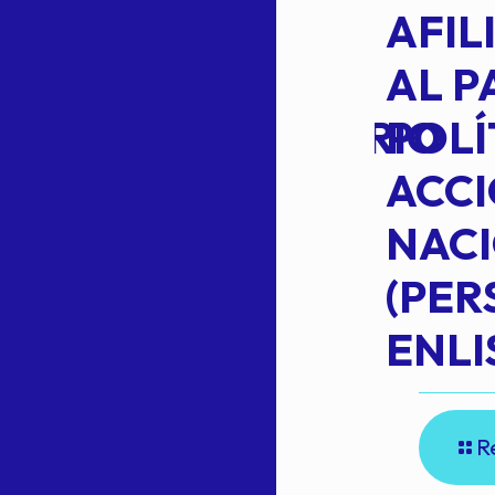
VOTO EN
AFIL
TRANSITO
AL P
EXTRAORDINARIO
POLÍ
ACC
NAC
Read more
(PE
N
ENLI
R