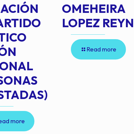
IACIÓN
OMEHEIRA
ARTIDO
LOPEZ REY
TICO
IÓN
Read more
IONAL
RSONAS
STADAS)
ead more