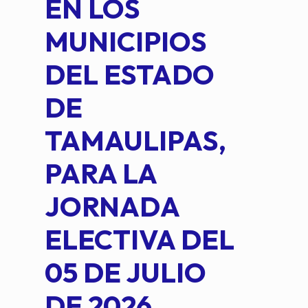
EN LOS
PE
MUNICIPIOS
DE 
DEL ESTADO
PLA
DE
OM
TAMAULIPAS,
LOP
PARA LA
JORNADA
ELECTIVA DEL
05 DE JULIO
DE 2026.