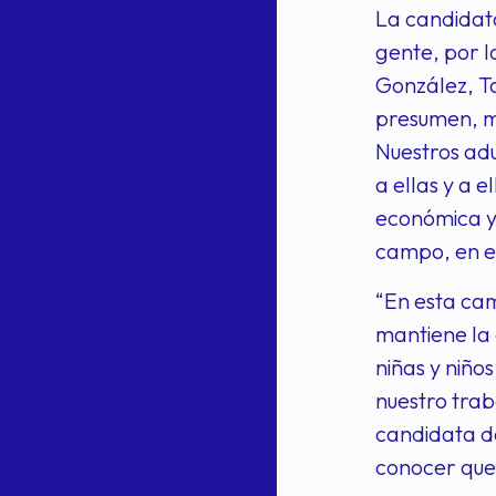
La candidata
gente, por l
González, Ta
presumen, m
Nuestros adu
a ellas y a 
económica y 
campo, en el
“En esta cam
mantiene la 
niñas y niño
nuestro trab
candidata de
conocer que 