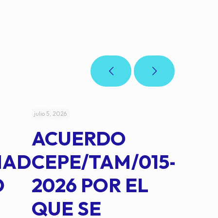
julio 5, 2026
julio 4, 2026
ACUERDO
AC
MAD
CEPE/TAM/015-
CEP
O
2026 POR EL
14B
QUE SE
MED