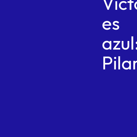
Vict
es
azul
Pila