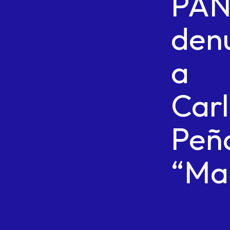
PA
den
a
Car
Peñ
“Mak