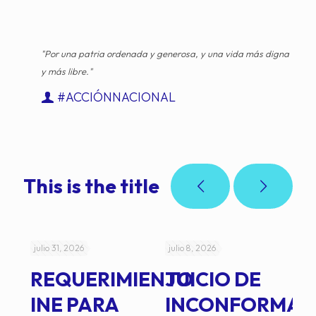
"Por una patria ordenada y generosa, y una vida más digna
y más libre."
#ACCIÓNNACIONAL
This is the title
julio 31, 2026
julio 8, 2026
jul
REQUERIMIENTO
JUICIO DE
A
-
INE PARA
INCONFORMAD
C