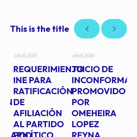
This is the title
julio 31, 2026
julio 8, 2026
jul
REQUERIMIENTO
JUICIO DE
A
-
INE PARA
INCONFORMAD
C
RATIFICACIÓN
PROMOVIDO
2
IÓN
DE
POR
Q
AFILIACIÓN
OMEHEIRA
A
AL PARTIDO
LOPEZ
L
INARIO
POLÍTICO
REYNA
P