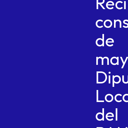
Rec
cons
de
may
Dip
Loc
del