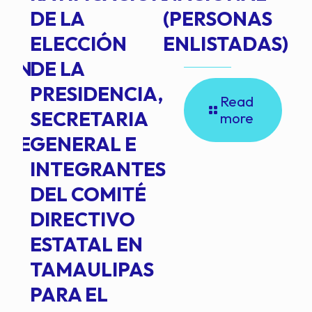
DE LA
(PERSONAS
ELECCIÓN
ENLISTADAS)
ION
DE LA
PRESIDENCIA,
Read
SECRETARIA
more
NTE
GENERAL E
INTEGRANTES
DEL COMITÉ
DIRECTIVO
ESTATAL EN
TAMAULIPAS
PARA EL