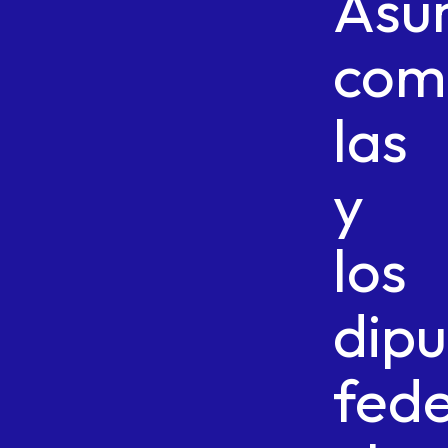
Asu
com
las
y
los
dip
fede