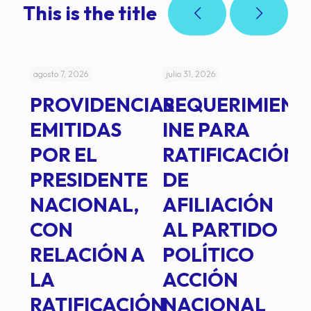
This is the title
agosto 7, 2026
julio 31, 2026
jul
PROVIDENCIAS
REQUERIMIENT
J
EMITIDAS
INE PARA
I
POR EL
RATIFICACIÓN
P
PRESIDENTE
DE
P
E
NACIONAL,
AFILIACIÓN
O
E
CON
AL PARTIDO
L
RELACIÓN A
POLÍTICO
R
TE
LA
ACCIÓN
RATIFICACIÓN
NACIONAL