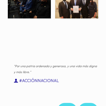
"Por una patria ordenada y generosa, y una vida más digna
y más libre."
#ACCIÓNNACIONAL