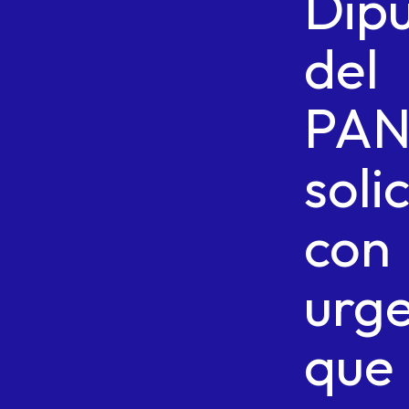
Dip
del
PA
soli
con
urg
que