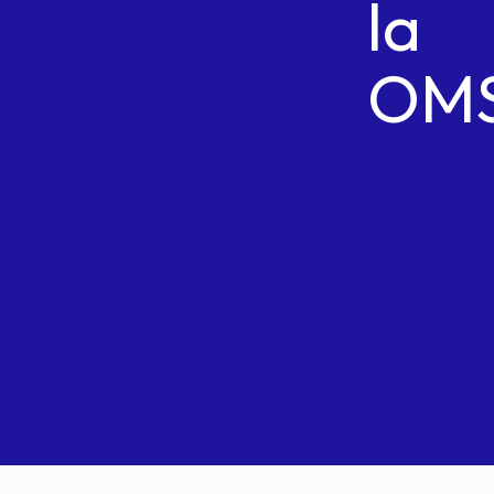
la
OM