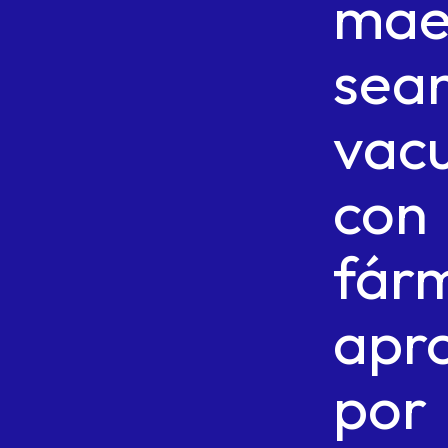
mae
sea
vac
con
fár
apr
por