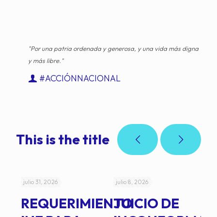
"Por una patria ordenada y generosa, y una vida más digna
y más libre."
#ACCIÓNNACIONAL
This is the title
julio 31, 2026
julio 8, 2026
jul
REQUERIMIENTO
JUICIO DE
A