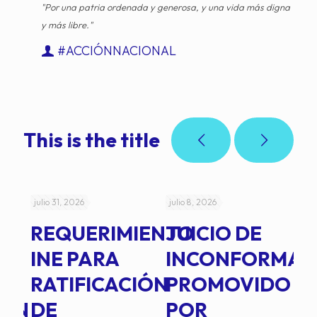
"Por una patria ordenada y generosa, y una vida más digna
y más libre."
#ACCIÓNNACIONAL
This is the title
julio 31, 2026
julio 8, 2026
jul
REQUERIMIENTO
JUICIO DE
A
-
INE PARA
INCONFORMAD
C
RATIFICACIÓN
PROMOVIDO
2
IÓN
DE
POR
Q