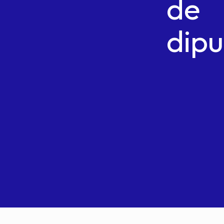
de
dip