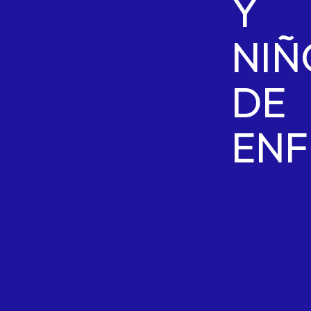
Y
NIÑ
DE
EN