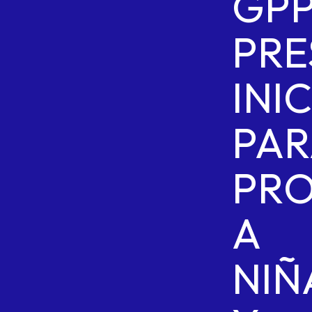
GP
PRE
INI
PAR
PR
A
NIÑ