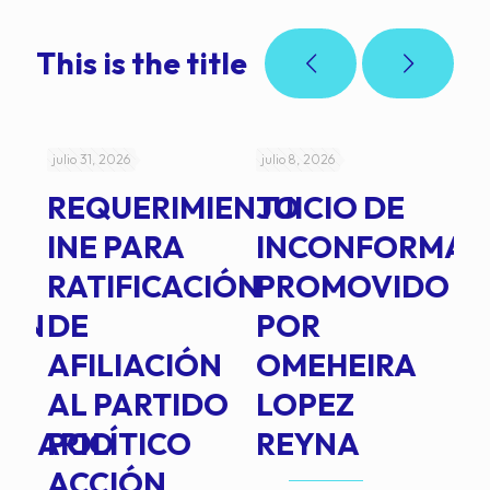
This is the title
julio 31, 2026
julio 8, 2026
jul
REQUERIMIENTO
JUICIO DE
A
-
INE PARA
INCONFORMAD
C
RATIFICACIÓN
PROMOVIDO
2
IÓN
DE
POR
Q
AFILIACIÓN
OMEHEIRA
A
AL PARTIDO
LOPEZ
L
INARIO
POLÍTICO
REYNA
P
ACCIÓN
A