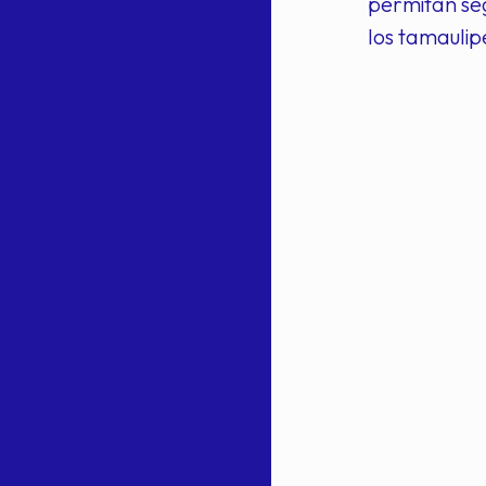
permitan seg
los tamaulip