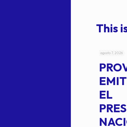
This is
julio 4, 2026
agosto 7, 2026
ACUERDO
PRO
5-
CEPE-TAM
EMIT
14BIS
EL
MEDIANTE EL
PRES
CUAL SE
NACI