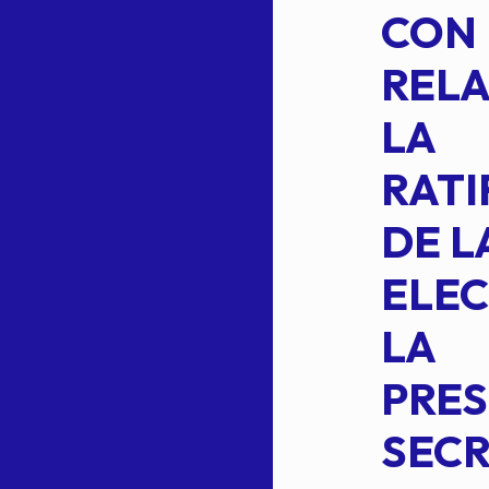
SUSTITUYE
CON
COMO
RELA
INTEGRANTE
LA
2 DE LA
RATI
FORMULA DE
DE L
INTEGRACION
ELEC
DE LA
LA
S
COMISION
PRES
PERMANENTE
SECR