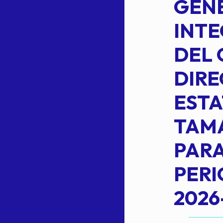
DE LA
GENE
PLANILLA DE
INT
OMEHEIRA
DEL 
,
LOPEZ REYNA
DIRE
ESTA
TAM
Read more
L
PARA
PER
2026