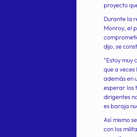
proyecto qu
Durante la r
Monroy, el 
comprometió
dijo, se con
“Estoy muy c
que a veces l
además en un
esperar los 
dirigentes n
es baraja nu
Así mismo se
con los mili