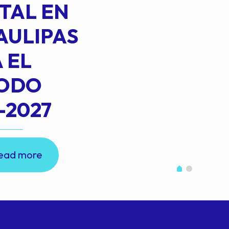
TAL EN
AULIPAS
 EL
IODO
-2027
ead more