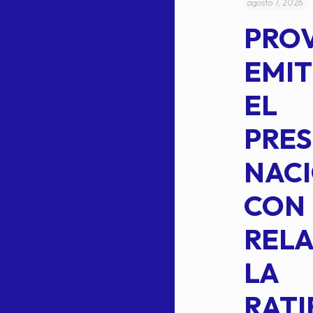
julio 4, 2026
agosto 7, 2026
ACUERDO
PRO
5-
CEPE-TAM
EMIT
14BIS
EL
MEDIANTE EL
PRES
CUAL SE
NACI
SUSTITUYE
CON
COMO
RELA
INTEGRANTE
LA
2 DE LA
RATI