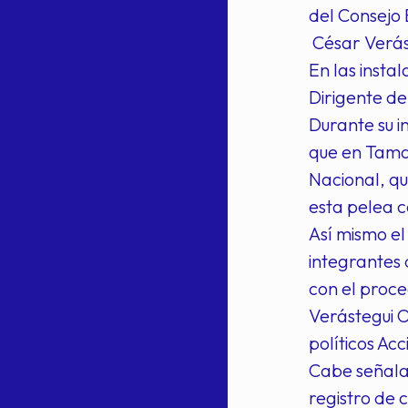
del Consejo 
César Verás
En las insta
Dirigente de
Durante su i
que en Tamau
Nacional, qu
esta pelea co
Así mismo el
integrantes 
con el proce
Verástegui O
políticos Ac
Cabe señalar
registro de 