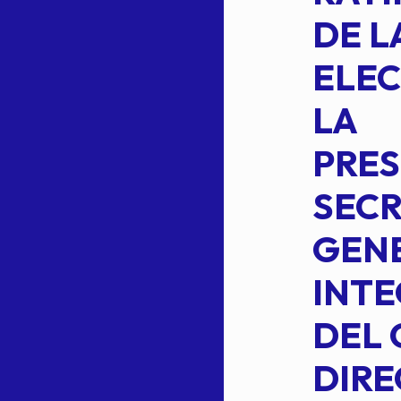
FORMULA DE
DE L
INTEGRACION
ELEC
DE LA
LA
S
COMISION
PRES
PERMANENTE
SECR
DE LA
GENE
PLANILLA DE
INT
OMEHEIRA
DEL 
,
LOPEZ REYNA
DIRE