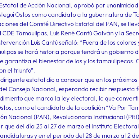
Estatal de Acción Nacional, aprobó por unanimidad 
tegui Ostos como candidato a la gubernatura de T
laciones del Comité Directivo Estatal del PAN, se llev
l CDE Tamaulipas, Luis René Cantú Galván y la Sec
ntervención Luis Cantú señaló: “Fuera de los colores 
lipas se hará historia porque tendrá un gobierno 
e garantiza el bienestar de las y los tamaulipeco
n el triunfo”.
 dirigente estatal dio a conocer que en los próximos 
del Consejo Nacional, esperando recibir respuesta
dimiento que marca la ley electoral, lo que conve
stos, como el candidato de la coalición “Va Por Tam
ción Nacional (PAN), Revolucionario Institucional (PR
 que del día 23 al 27 de marzo el Instituto Electoral
candidaturas y en el periodo del 28 de marzo al 2 de