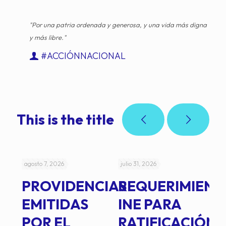
"Por una patria ordenada y generosa, y una vida más digna
y más libre."
#ACCIÓNNACIONAL
This is the title
agosto 7, 2026
julio 31, 2026
jul
PROVIDENCIAS
REQUERIMIENT
J
EMITIDAS
INE PARA
I
POR EL
RATIFICACIÓN
P