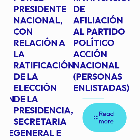
PRESIDENTE
DE
P
E
NACIONAL,
AFILIACIÓN
O
E
CON
AL PARTIDO
L
RELACIÓN A
POLÍTICO
R
TE
LA
ACCIÓN
RATIFICACIÓN
NACIONAL
DE LA
(PERSONAS
ELECCIÓN
ENLISTADAS)
ION
DE LA
PRESIDENCIA,
Read
SECRETARIA
more
NTE
GENERAL E