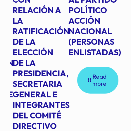
RELACIÓN A
POLÍTICO
R
TE
LA
ACCIÓN
RATIFICACIÓN
NACIONAL
DE LA
(PERSONAS
ELECCIÓN
ENLISTADAS)
ION
DE LA
PRESIDENCIA,
Read
SECRETARIA
more
NTE
GENERAL E
INTEGRANTES
DEL COMITÉ
DIRECTIVO