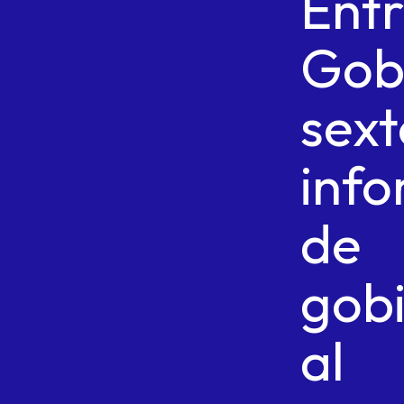
Ent
Gob
sext
inf
de
gob
al