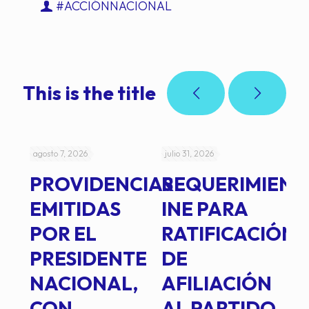
#ACCIÓNNACIONAL
This is the title
agosto 7, 2026
julio 31, 2026
jul
PROVIDENCIAS
REQUERIMIENT
J
EMITIDAS
INE PARA
I
POR EL
RATIFICACIÓN
P
PRESIDENTE
DE
P
E
NACIONAL,
AFILIACIÓN
O
E
CON
AL PARTIDO
L