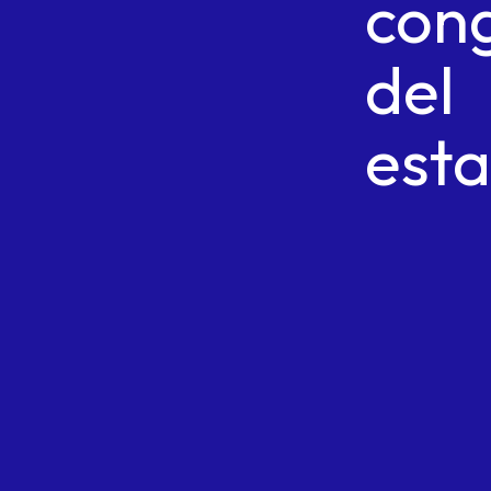
con
del
est