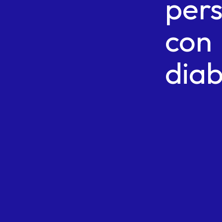
per
con
diab