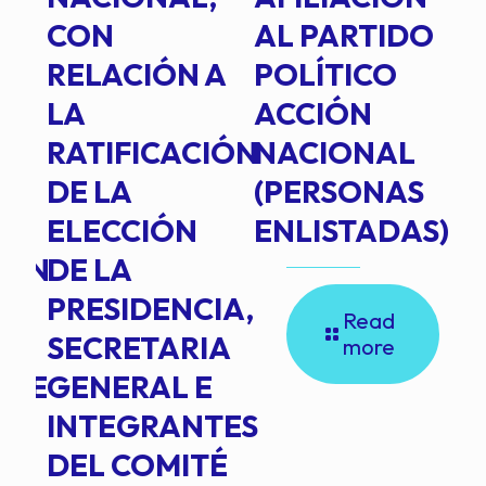
E
CON
AL PARTIDO
L
RELACIÓN A
POLÍTICO
R
TE
LA
ACCIÓN
RATIFICACIÓN
NACIONAL
DE LA
(PERSONAS
ELECCIÓN
ENLISTADAS)
ION
DE LA
PRESIDENCIA,
Read
SECRETARIA
more
NTE
GENERAL E
INTEGRANTES
DEL COMITÉ