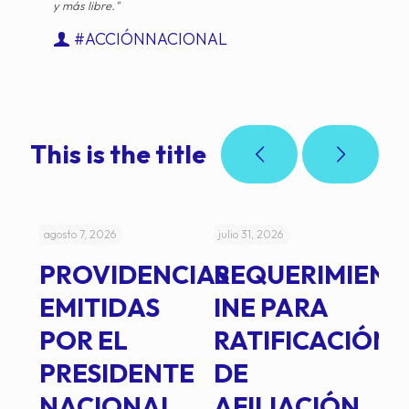
y más libre."
#ACCIÓNNACIONAL
This is the title
agosto 7, 2026
julio 31, 2026
jul
PROVIDENCIAS
REQUERIMIENT
J
EMITIDAS
INE PARA
I
POR EL
RATIFICACIÓN
P
PRESIDENTE
DE
P
E
NACIONAL,
AFILIACIÓN
O