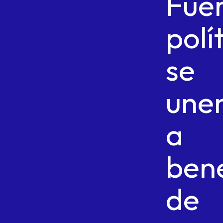
Fue
polí
se
une
a
bene
de