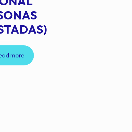
IONAL
RSONAS
STADAS)
ead more