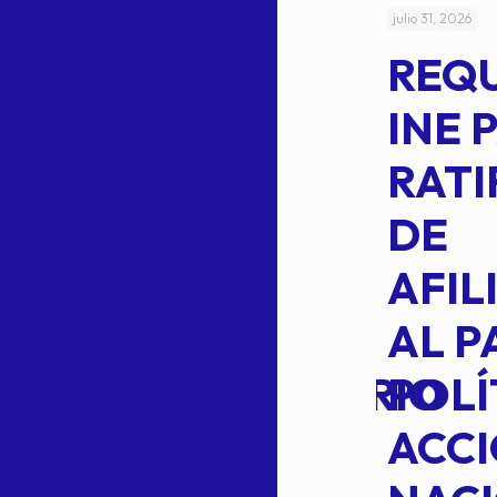
julio 4, 2026
julio 31, 2026
ACUERDO
REQ
CEPE-TAM-
INE 
014-2026
RATI
L
APROBACIÓN
DE
VOTO EN
AFIL
TRANSITO
AL P
EXTRAORDINARIO
POLÍ
ACC
Read more