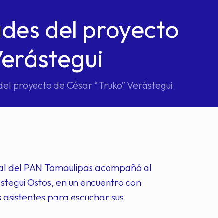
ades del proyecto
Verástegui
del proyecto de César “Truko” Verástegui
atal del PAN Tamaulipas acompañó al
stegui Ostos, en un encuentro con
s asistentes para escuchar sus