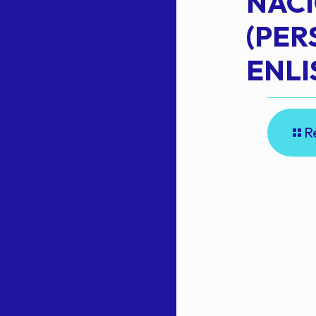
NAC
(PE
N
ENLI
R
E
A