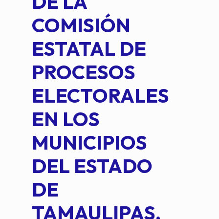
DE LA
2 D
COMISIÓN
FO
ESTATAL DE
INT
PROCESOS
DE 
ELECTORALES
COM
EN LOS
PE
MUNICIPIOS
DE 
DEL ESTADO
PLA
DE
OM
TAMAULIPAS,
LOP