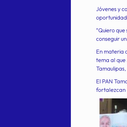
Jóvenes y ca
oportunidade
“Quiero que 
conseguir un
En materia d
tema al que 
Tamaulipas, 
El PAN Tamau
fortalezcan 