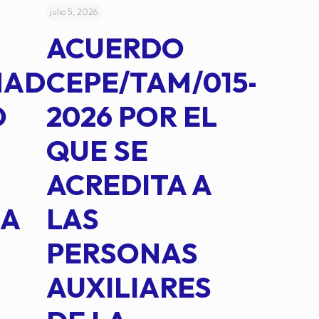
julio 5, 2026
julio 4, 2026
ACUERDO
AC
MAD
CEPE/TAM/015-
CEP
O
2026 POR EL
14B
QUE SE
MED
ACREDITA A
CUA
NA
LAS
SUS
PERSONAS
CO
AUXILIARES
IN