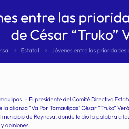
es entre las priorid
de César “Truko” 
ensa
Estatal
Jóvenes entre las prioridades 
aulipas. – El presidente del Comité Directivo Est
 la alianza “Va Por Tamaulipas” César “Truko” Verá
l municipio de Reynosa, donde le dio la palabra a lo
y opiniones.