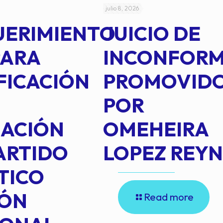
julio 8, 2026
UERIMIENTO
JUICIO DE
PARA
INCONFOR
FICACIÓN
PROMOVID
POR
IACIÓN
OMEHEIRA
ARTIDO
LOPEZ REY
TICO
IÓN
Read more