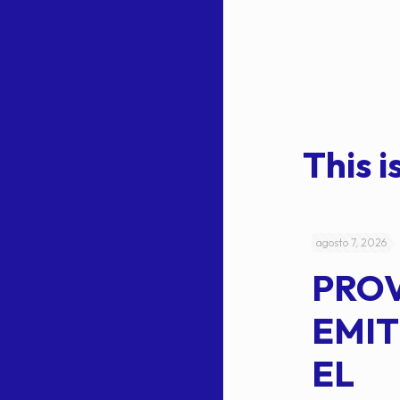
This is
julio 4, 2026
agosto 7, 2026
ACUERDO
PRO
5-
CEPE-TAM
EMIT
14BIS
EL