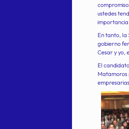
compromiso c
ustedes tend
importancia 
En tanto, la
gobierno fem
Cesar y yo, 
El candidato
Matamoros po
empresarias,