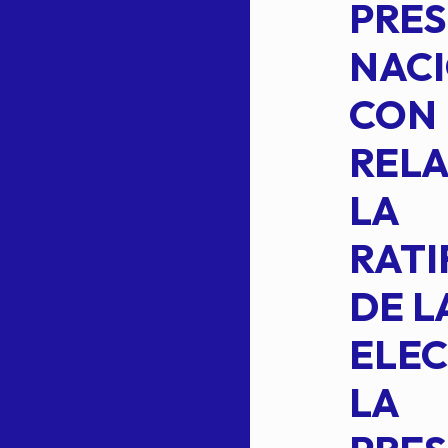
MEDIANTE EL
PRES
CUAL SE
NACI
SUSTITUYE
CON
COMO
RELA
INTEGRANTE
LA
2 DE LA
RATI
FORMULA DE
DE L
INTEGRACION
ELEC
DE LA
LA