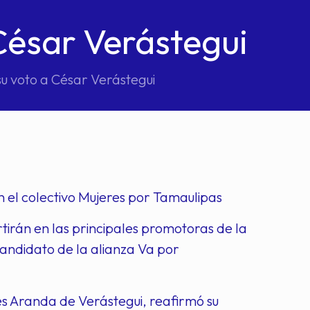
César Verástegui
u voto a César Verástegui
n el colectivo Mujeres por Tamaulipas
rán en las principales promotoras de la
andidato de la alianza Va por
es Aranda de Verástegui, reafirmó su