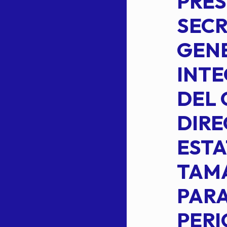
S
COMISION
PRES
PERMANENTE
SECR
DE LA
GENE
PLANILLA DE
INT
OMEHEIRA
DEL 
,
LOPEZ REYNA
DIRE
ESTA
TAM
Read more
L
PARA
PER