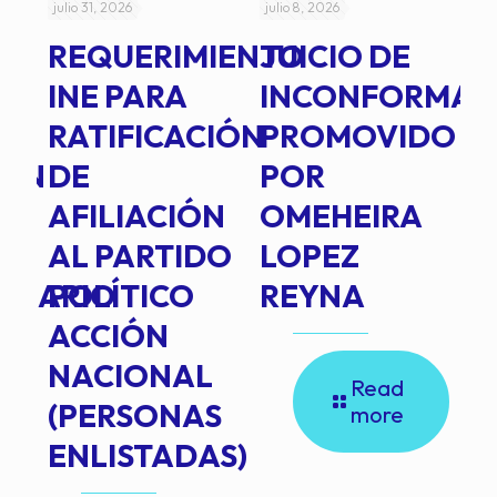
julio 31, 2026
julio 8, 2026
jul
REQUERIMIENTO
JUICIO DE
A
-
INE PARA
INCONFORMAD
C
RATIFICACIÓN
PROMOVIDO
2
IÓN
DE
POR
Q
AFILIACIÓN
OMEHEIRA
A
AL PARTIDO
LOPEZ
L
INARIO
POLÍTICO
REYNA
P
ACCIÓN
A
NACIONAL
D
Read
(PERSONAS
C
more
ENLISTADAS)
E
P