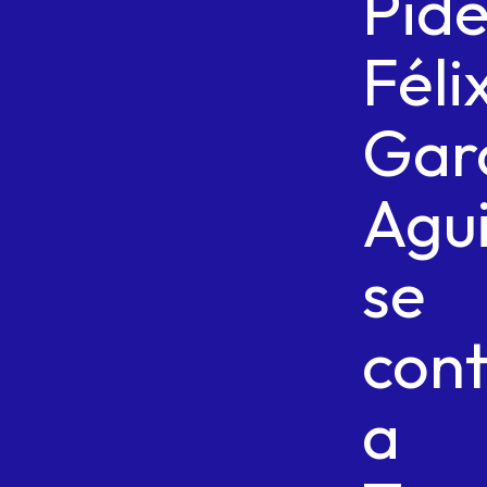
Pid
Féli
Gar
Agu
se
con
a