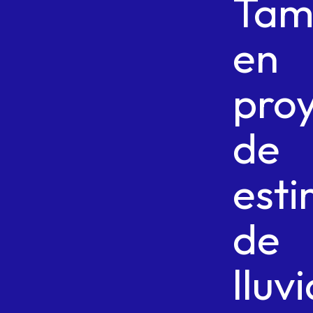
Tam
en
pro
de
esti
de
lluv