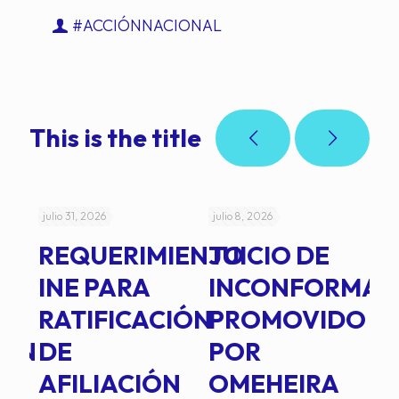
#ACCIÓNNACIONAL
This is the title
julio 31, 2026
julio 8, 2026
jul
REQUERIMIENTO
JUICIO DE
A
-
INE PARA
INCONFORMAD
C
RATIFICACIÓN
PROMOVIDO
2
IÓN
DE
POR
Q
AFILIACIÓN
OMEHEIRA
A