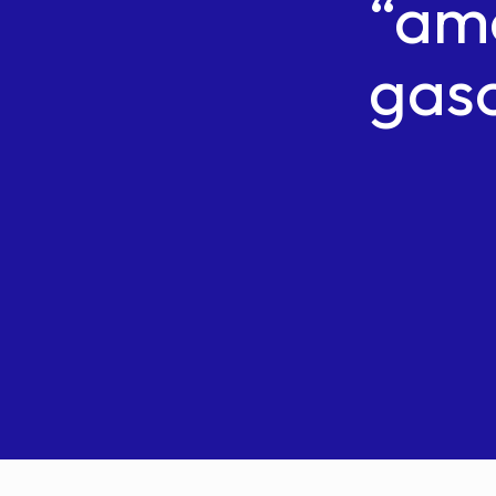
“am
gaso