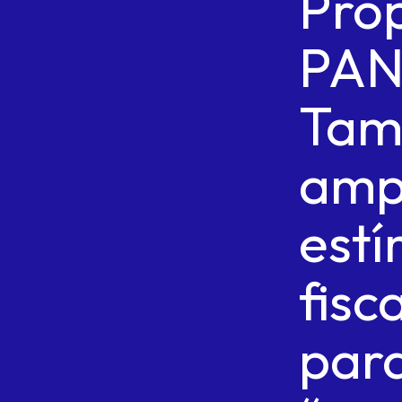
Pro
PA
Tam
amp
estí
fisca
par