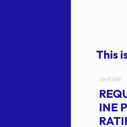
This is
julio 4, 2026
julio 31, 2026
ACUERDO
REQ
CEPE-TAM-
INE 
014-2026
RATI