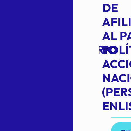
L
APROBACIÓN
DE
VOTO EN
AFIL
TRANSITO
AL P
EXTRAORDINARIO
POLÍ
ACC
NAC
Read more
(PE
N
ENLI