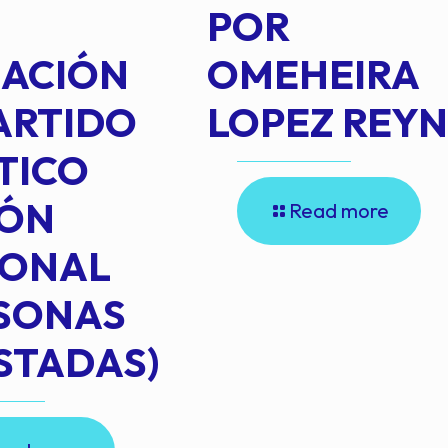
POR
IACIÓN
OMEHEIRA
ARTIDO
LOPEZ REY
TICO
IÓN
Read more
IONAL
RSONAS
STADAS)