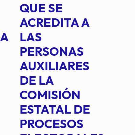
QUE SE
MED
ACREDITA A
CUA
NA
LAS
SUS
PERSONAS
CO
AUXILIARES
IN
DE LA
2 D
COMISIÓN
FO
ESTATAL DE
INT
PROCESOS
DE 