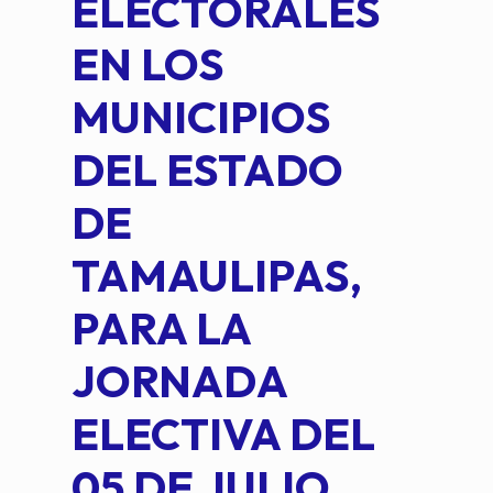
ELECTORALES
COM
EN LOS
PE
MUNICIPIOS
DE 
DEL ESTADO
PLA
DE
OM
TAMAULIPAS,
LOP
PARA LA
JORNADA
ELECTIVA DEL
05 DE JULIO