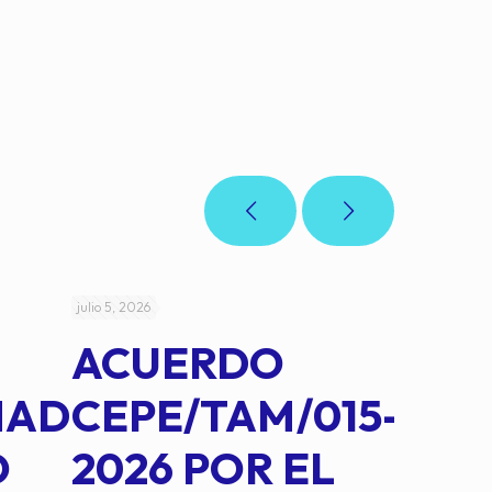
julio 5, 2026
julio 4, 2026
ACUERDO
AC
MAD
CEPE/TAM/015-
CEP
O
2026 POR EL
14B