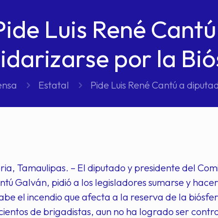
Pide Luis René Cantú
lidarizarse por la Bió
ensa
Estatal
Pide Luis René Cantú a diputad
ria, Tamaulipas. – El diputado y presidente del Com
ntú Galván, pidió a los legisladores sumarse y hace
be el incendio que afecta a la reserva de la biósfer
cientos de brigadistas, aun no ha logrado ser contro