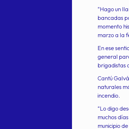
“Hago un lla
bancadas pol
momento his
marzo a la f
En ese senti
general para
brigadistas 
Cantú Galván
naturales má
incendio.
“Lo digo des
muchos días 
municipio de