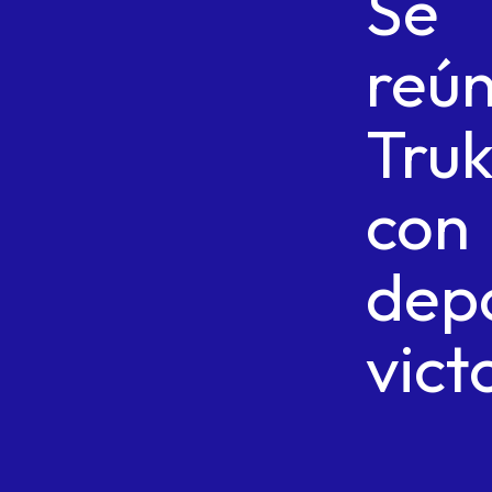
Se
reú
Tru
con
depo
vict