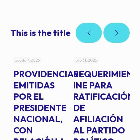
This is the title
agosto 7, 2026
julio 31, 2026
jul
PROVIDENCIAS
REQUERIMIENT
J
EMITIDAS
INE PARA
I
POR EL
RATIFICACIÓN
P
PRESIDENTE
DE
P
E
NACIONAL,
AFILIACIÓN
O
E
CON
AL PARTIDO
L