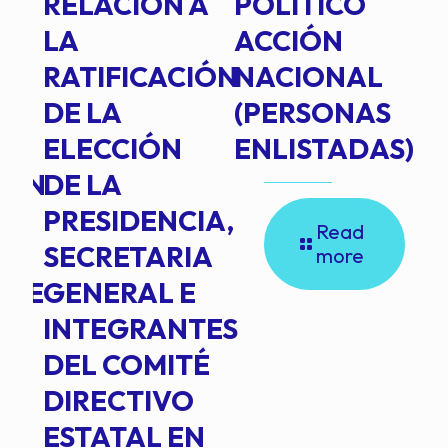
RELACIÓN A
POLÍTICO
R
TE
LA
ACCIÓN
RATIFICACIÓN
NACIONAL
DE LA
(PERSONAS
ELECCIÓN
ENLISTADAS)
ION
DE LA
PRESIDENCIA,
Read
SECRETARIA
more
NTE
GENERAL E
INTEGRANTES
DEL COMITÉ
DIRECTIVO
ESTATAL EN