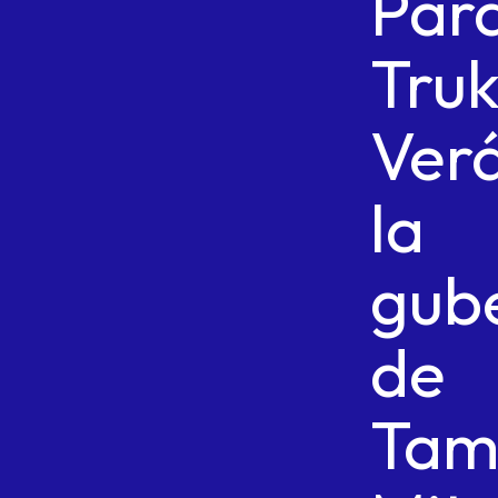
Par
Tru
Verá
la
gub
de
Tam