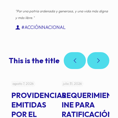
"Por una patria ordenada y generosa, y una vida más digna
y más libre."
#ACCIÓNNACIONAL
This is the title
agosto 7, 2026
julio 31, 2026
jul
PROVIDENCIAS
REQUERIMIENT
J
EMITIDAS
INE PARA
I
POR EL
RATIFICACIÓN
P