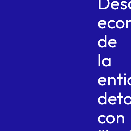
Desa
eco
de
la
ent
det
con