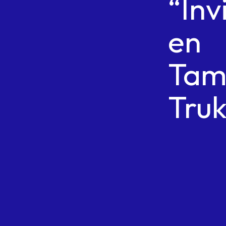
“Inv
en
Tam
Tru