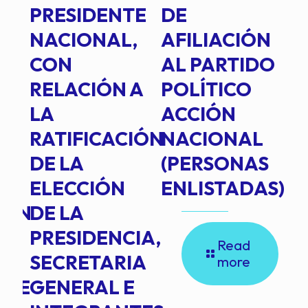
PRESIDENTE
DE
P
E
NACIONAL,
AFILIACIÓN
O
E
CON
AL PARTIDO
L
RELACIÓN A
POLÍTICO
R
TE
LA
ACCIÓN
RATIFICACIÓN
NACIONAL
DE LA
(PERSONAS
ELECCIÓN
ENLISTADAS)
ION
DE LA
PRESIDENCIA,
Read
SECRETARIA
more
NTE
GENERAL E