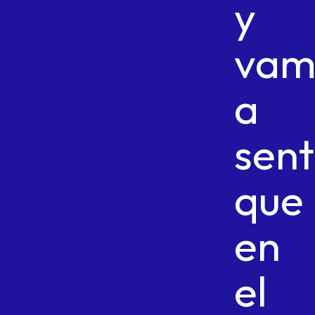
y
vam
a
sent
que
en
el