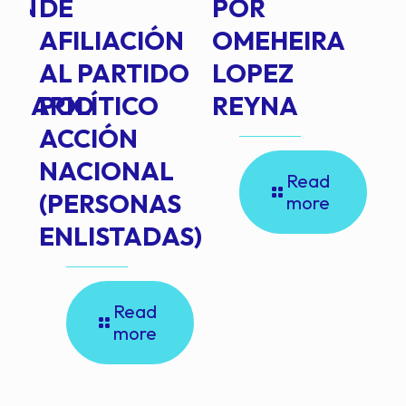
IÓN
DE
POR
Q
AFILIACIÓN
OMEHEIRA
A
AL PARTIDO
LOPEZ
L
INARIO
POLÍTICO
REYNA
P
ACCIÓN
A
NACIONAL
D
Read
(PERSONAS
C
more
ENLISTADAS)
E
P
E
Read
E
more
M
D