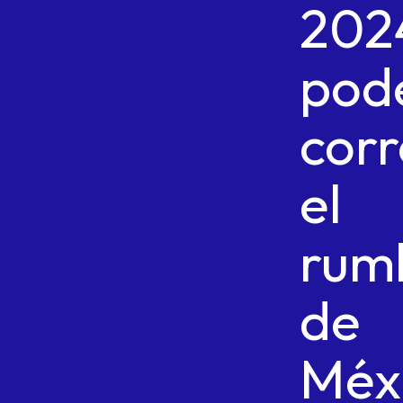
202
pod
corr
el
rum
de
Méx