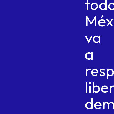
tod
Méx
va
a
resp
libe
dem