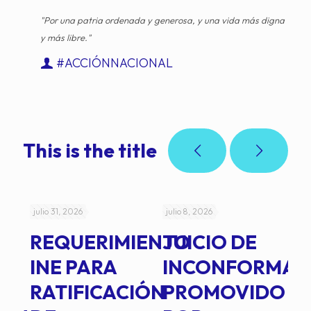
"Por una patria ordenada y generosa, y una vida más digna
y más libre."
#ACCIÓNNACIONAL
This is the title
julio 31, 2026
julio 8, 2026
jul
REQUERIMIENTO
JUICIO DE
A
-
INE PARA
INCONFORMAD
C
RATIFICACIÓN
PROMOVIDO
2