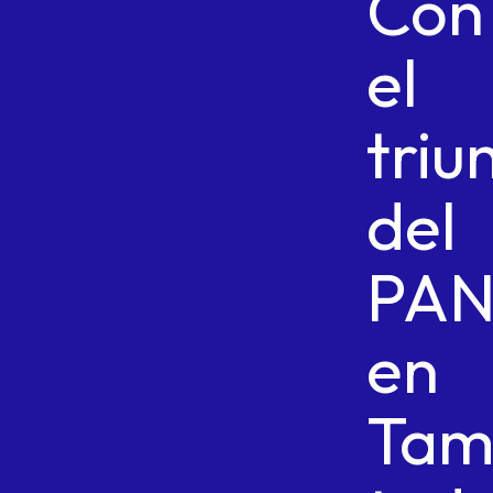
Con
el
triu
del
PA
en
Tam