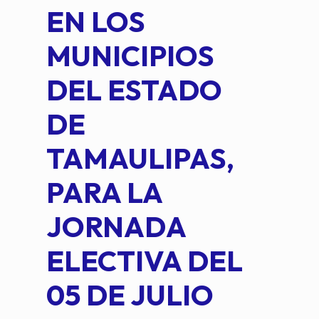
EN LOS
PE
MUNICIPIOS
DE 
DEL ESTADO
PLA
DE
OM
TAMAULIPAS,
LOP
PARA LA
JORNADA
ELECTIVA DEL
05 DE JULIO