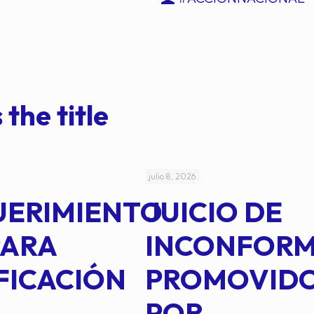
 the title
julio 8, 2026
UERIMIENTO
JUICIO DE
PARA
INCONFOR
FICACIÓN
PROMOVID
POR