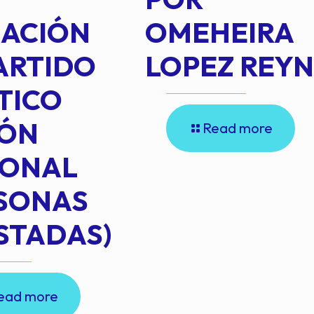
IACIÓN
OMEHEIRA
ARTIDO
LOPEZ REY
TICO
IÓN
Read more
IONAL
RSONAS
STADAS)
ead more