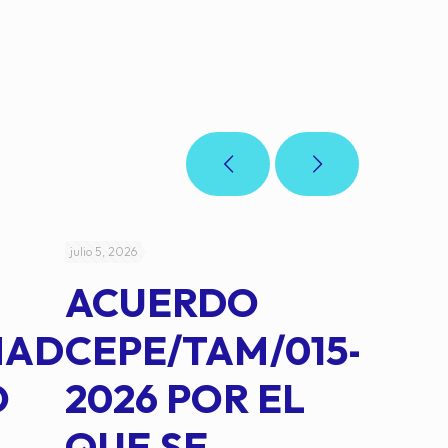
julio 5, 2026
julio 4, 2026
ACUERDO
AC
MAD
CEPE/TAM/015-
CEP
O
2026 POR EL
14B
QUE SE
MED