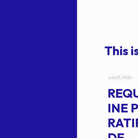
This is
julio 4, 2026
julio 31, 2026
ACUERDO
REQ
CEPE-TAM-
INE 
014-2026
RATI
L
APROBACIÓN
DE