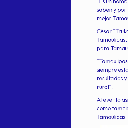
“Es un hombr
saben y por 
mejor Tamau
César “Truko
Tamaulipas, 
para Tamaul
“Tamaulipas 
siempre esta
resultados 
rural”.
Al evento as
como también
Tamaulipas”,