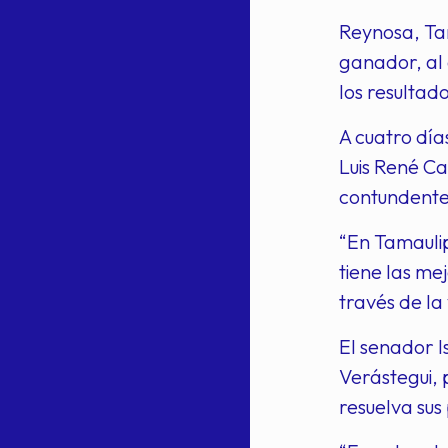
Reynosa, Tam
ganador, al 
los resultad
A cuatro día
Luis René Ca
contundentes
“En Tamauli
tiene las me
través de la
El senador 
Verástegui, 
resuelva sus