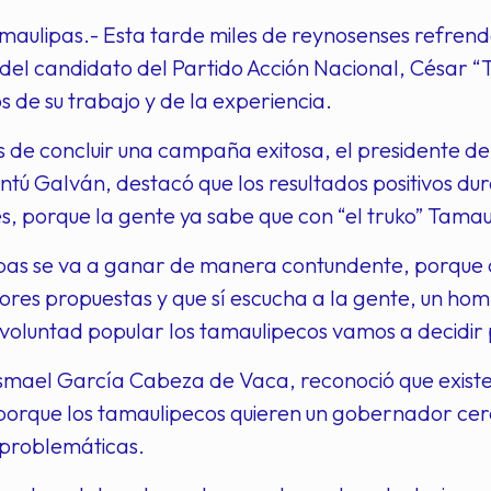
aulipas.- Esta tarde miles de reynosenses refrend
del candidato del Partido Acción Nacional, César “T
os de su trabajo y de la experiencia.
s de concluir una campaña exitosa, el presidente de
ntú Galván, destacó que los resultados positivos d
, porque la gente ya sabe que con “el truko” Tamau
pas se va a ganar de manera contundente, porque c
jores propuestas y que sí escucha a la gente, un ho
 voluntad popular los tamaulipecos vamos a decidir 
Ismael García Cabeza de Vaca, reconoció que exist
porque los tamaulipecos quieren un gobernador cerc
 problemáticas.