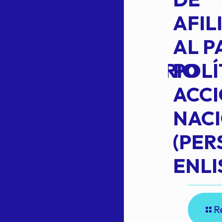
VOTO EN
AFIL
TRANSITO
AL P
EXTRAORDINARIO
POLÍ
ACC
NAC
Read more
(PE
N
ENLI
R