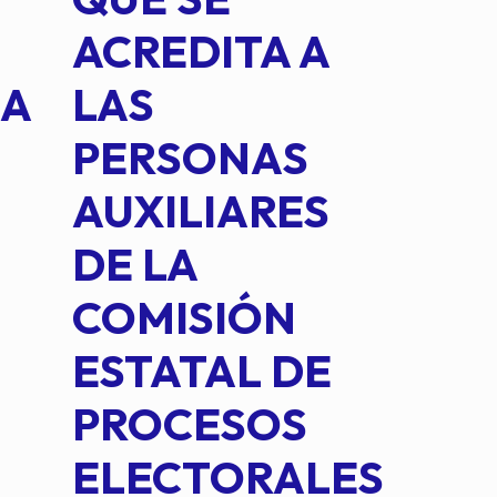
ACREDITA A
CUA
NA
LAS
SUS
PERSONAS
CO
AUXILIARES
IN
DE LA
2 D
COMISIÓN
FO
ESTATAL DE
INT
PROCESOS
DE 
ELECTORALES
COM