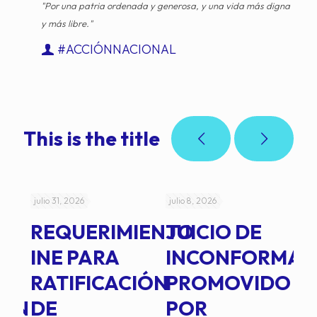
"Por una patria ordenada y generosa, y una vida más digna
y más libre."
#ACCIÓNNACIONAL
This is the title
julio 31, 2026
julio 8, 2026
jul
REQUERIMIENTO
JUICIO DE
A
-
INE PARA
INCONFORMAD
C
RATIFICACIÓN
PROMOVIDO
2
IÓN
DE
POR
Q