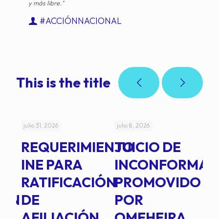
y más libre."
#ACCIÓNNACIONAL
This is the title
julio 31, 2026
julio 8, 2026
jul
REQUERIMIENTO
JUICIO DE
A
-
INE PARA
INCONFORMAD
C
RATIFICACIÓN
PROMOVIDO
2
IÓN
DE
POR
Q
AFILIACIÓN
OMEHEIRA
A