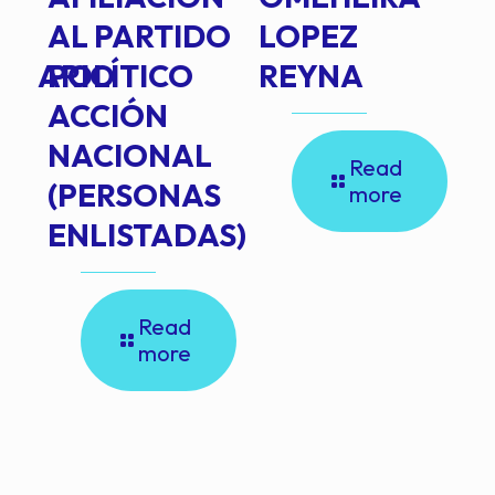
AL PARTIDO
LOPEZ
L
INARIO
POLÍTICO
REYNA
P
ACCIÓN
A
NACIONAL
D
Read
(PERSONAS
C
more
ENLISTADAS)
E
P
E
Read
E
more
M
D
D