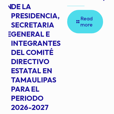
ION
DE LA
PRESIDENCIA,
Read
SECRETARIA
more
NTE
GENERAL E
INTEGRANTES
DEL COMITÉ
DIRECTIVO
ESTATAL EN
TAMAULIPAS
PARA EL
PERIODO
2026-2027