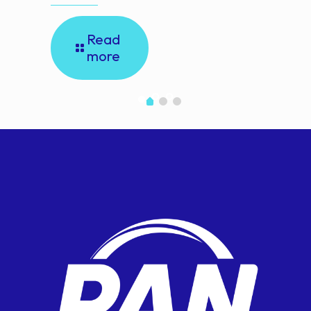
Read
more