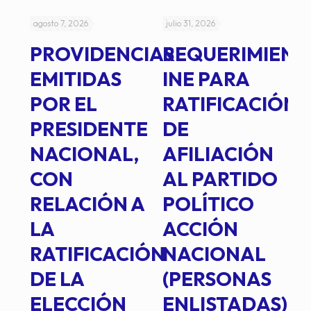
agosto 7, 2026
julio 31, 2026
jul
PROVIDENCIAS
REQUERIMIENT
J
EMITIDAS
INE PARA
I
POR EL
RATIFICACIÓN
P
PRESIDENTE
DE
P
E
NACIONAL,
AFILIACIÓN
O
E
CON
AL PARTIDO
L
RELACIÓN A
POLÍTICO
R
TE
LA
ACCIÓN
RATIFICACIÓN
NACIONAL
DE LA
(PERSONAS
ELECCIÓN
ENLISTADAS)