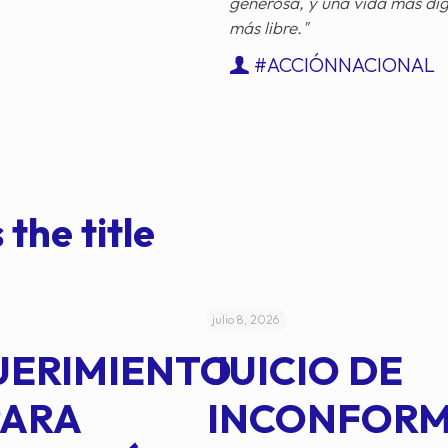
generosa, y una vida más di
más libre."
#ACCIÓNNACIONAL
 the title
julio 8, 2026
UERIMIENTO
JUICIO DE
PARA
INCONFOR