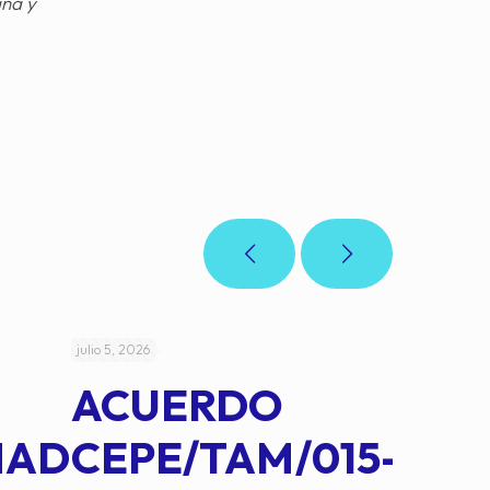
gna y
julio 5, 2026
julio 4, 2026
ACUERDO
AC
MAD
CEPE/TAM/015-
CEP