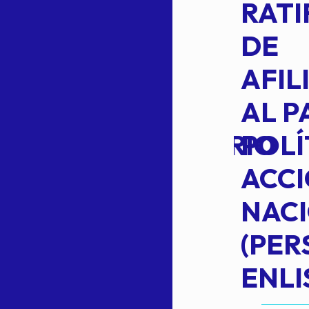
014-2026
RATI
L
APROBACIÓN
DE
VOTO EN
AFIL
TRANSITO
AL P
EXTRAORDINARIO
POLÍ
ACC
NAC
Read more
(PE
N
ENLI