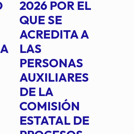
O
2026 POR EL
14B
QUE SE
MED
ACREDITA A
CUA
NA
LAS
SUS
PERSONAS
CO
AUXILIARES
IN
DE LA
2 D
COMISIÓN
FO
ESTATAL DE
INT