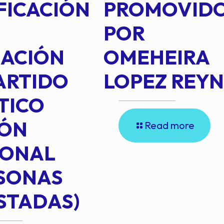
FICACIÓN
PROMOVID
POR
IACIÓN
OMEHEIRA
ARTIDO
LOPEZ REY
TICO
IÓN
Read more
IONAL
RSONAS
STADAS)