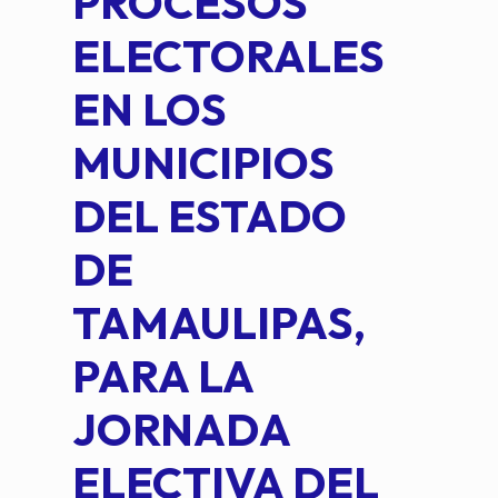
PROCESOS
DE 
ELECTORALES
COM
EN LOS
PE
MUNICIPIOS
DE 
DEL ESTADO
PLA
DE
OM
TAMAULIPAS,
LOP
PARA LA
JORNADA
ELECTIVA DEL