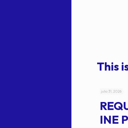
This is
julio 4, 2026
julio 31, 2026
ACUERDO
REQ
CEPE-TAM-
INE 