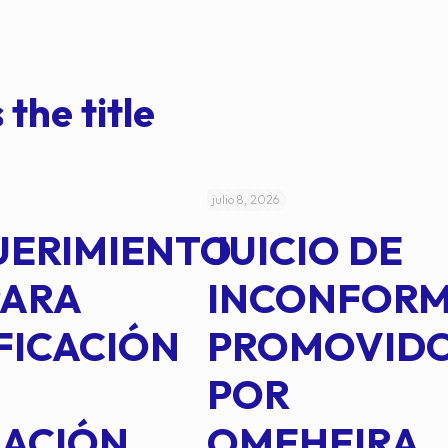
 the title
julio 8, 2026
UERIMIENTO
JUICIO DE
PARA
INCONFOR
FICACIÓN
PROMOVID
POR
IACIÓN
OMEHEIRA