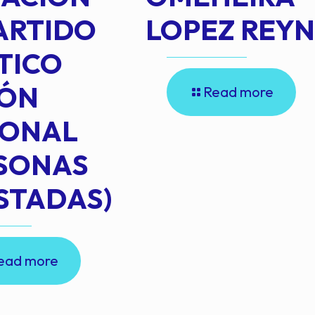
ARTIDO
LOPEZ REY
TICO
IÓN
Read more
IONAL
RSONAS
STADAS)
ead more