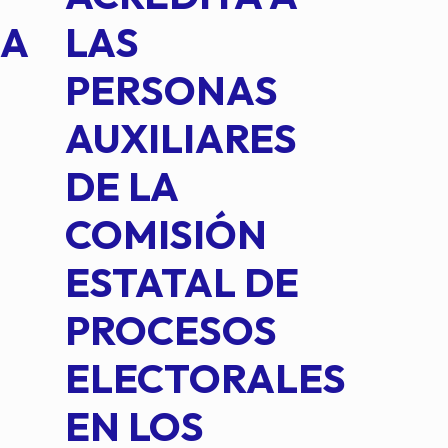
NA
LAS
SUS
PERSONAS
CO
AUXILIARES
IN
DE LA
2 D
COMISIÓN
FO
ESTATAL DE
INT
PROCESOS
DE 
ELECTORALES
COM
EN LOS
PE