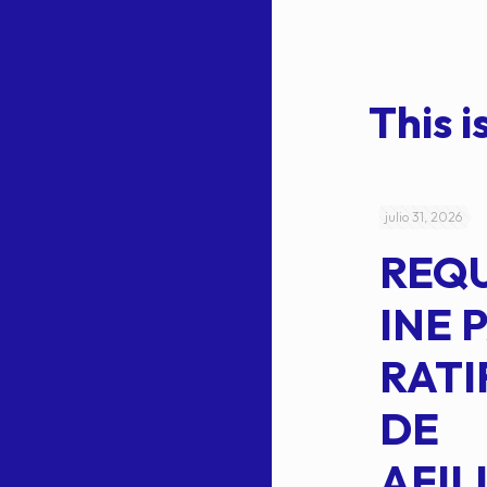
This is
julio 4, 2026
julio 31, 2026
ACUERDO
REQ
CEPE-TAM-
INE 
014-2026
RATI
L
APROBACIÓN
DE
VOTO EN
AFIL