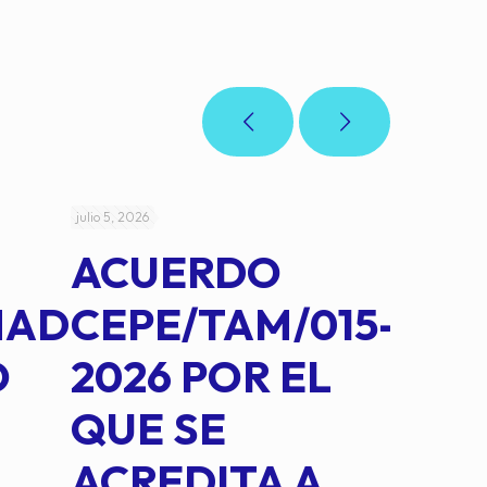
julio 5, 2026
julio 4, 2026
ACUERDO
AC
MAD
CEPE/TAM/015-
CEP
O
2026 POR EL
14B
QUE SE
MED
ACREDITA A
CUA