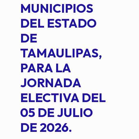
MUNICIPIOS
DE 
DEL ESTADO
PLA
DE
OM
TAMAULIPAS,
LOP
PARA LA
JORNADA
ELECTIVA DEL
05 DE JULIO
DE 2026.