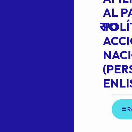
TRANSITO
AL P
EXTRAORDINARIO
POLÍ
ACC
NAC
Read more
(PE
N
ENLI
R
E