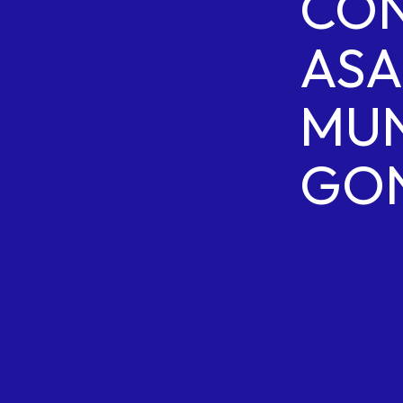
CO
AS
MUN
GO