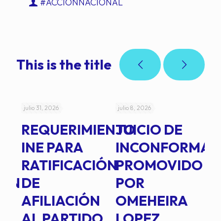
#ACCIÓNNACIONAL
This is the title
julio 31, 2026
julio 8, 2026
jul
REQUERIMIENTO
JUICIO DE
A
-
INE PARA
INCONFORMAD
C
RATIFICACIÓN
PROMOVIDO
2
IÓN
DE
POR
Q
AFILIACIÓN
OMEHEIRA
A
AL PARTIDO
LOPEZ
L