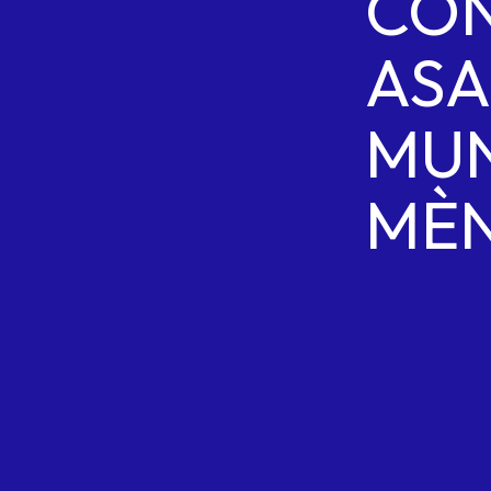
CO
AS
MUN
MÈ