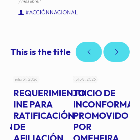
y más libre."
#ACCIÓNNACIONAL
This is the title
julio 31, 2026
julio 8, 2026
jul
REQUERIMIENTO
JUICIO DE
A
-
INE PARA
INCONFORMAD
C
RATIFICACIÓN
PROMOVIDO
2
IÓN
DE
POR
Q
AFILIACIÓN
OMEHEIRA
A