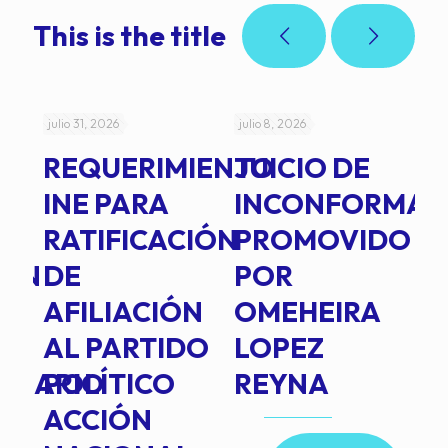
This is the title
julio 31, 2026
julio 8, 2026
jul
REQUERIMIENTO
JUICIO DE
A
-
INE PARA
INCONFORMAD
C
RATIFICACIÓN
PROMOVIDO
2
IÓN
DE
POR
Q
AFILIACIÓN
OMEHEIRA
A
AL PARTIDO
LOPEZ
L
INARIO
POLÍTICO
REYNA
P
ACCIÓN
A